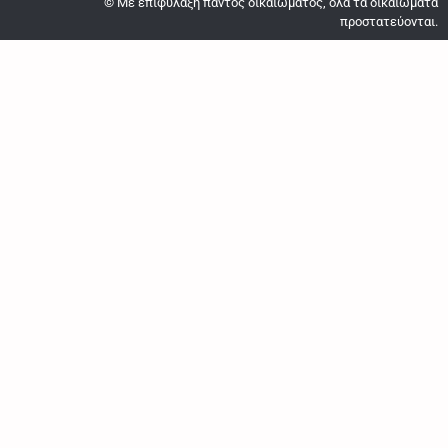
© Με επιφύλαξη παντός δικαιώματος, όλα τα δικαιώματα
προστατεύονται.