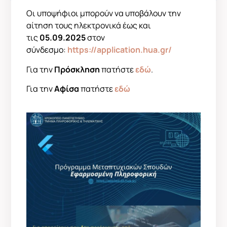
Οι υποψήφιοι μπορούν να υποβάλουν την
αίτηση τους ηλεκτρονικά έως και
τις
05.09.2025
στον
σύνδεσμο:
https://application.hua.gr/
Για την
Πρόσκληση
πατήστε
εδώ
.
Για την
Αφίσα
πατήστε
εδώ