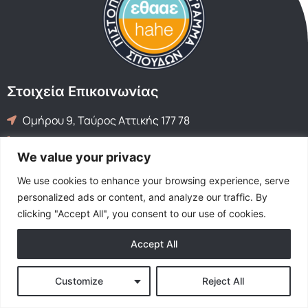
Στοιχεία Επικοινωνίας
Ομήρου 9, Ταύρος Αττικής 177 78
210 9549460
We value your privacy
applied@hua.gr
We use cookies to enhance your browsing experience, serve
personalized ads or content, and analyze our traffic. By
© Με επιφύλαξη παντός δικαιώματος, όλα τα δικαιώματα
clicking "Accept All", you consent to our use of cookies.
προστατεύονται.
Accept All
Customize
Reject All